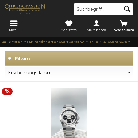
Menü
Merkzettel
Mein Konto
Warenkorb
Kostenloser versicherter Wertversand bis 5000 € Warenwert
Filtern