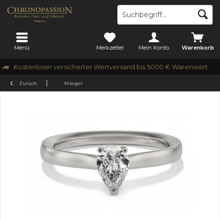
Menü
Merkzettel
Mein Konto
Warenkorb
Kostenloser versicherter Wertversand bis 5000 € Warenwert
Zurück
Krieger