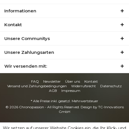
Informationen
Kontakt
Unsere Communitys
Unsere Zahlungsarten
Wir versenden mit:
FAQ
Newsletter
Über uns
Kontakt
Versand und Zahlungsbedingungen
Widerrufsrecht
Datenschutz
AGB
Impressum
* Alle Preise inkl. gesetzl. Mehrwertsteuer
© 2026 Chronopassion - All Rights Reserved. Design by
TC-Innovations
GmbH
Wir setzen auf unserer Website Cookies ein, die Ihr Klick- und