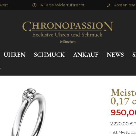
wert
14 Tage Widerrufsrecht
Kostenlose 
UHREN
SCHMUCK
ANKAUF
NEWS
S
k
Meist
0,17 c
950,0
2.220,00 € *
inkl. MwSt.
zz