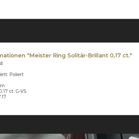
tionen "Meister Ring Solitär-Brillant 0,17 ct."
ld
tt: Poliert
m
0.17 ct. G-VS
7.17