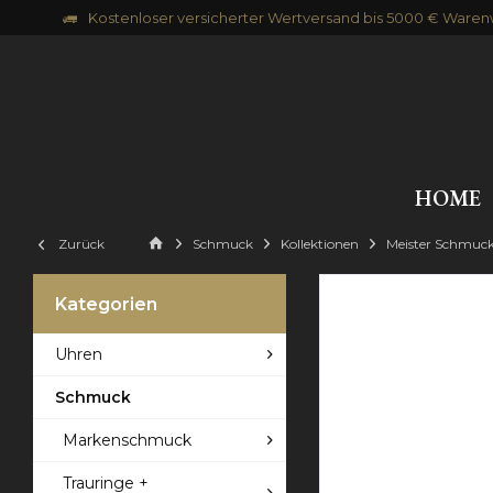
Kostenloser versicherter Wertversand bis 5000 € Waren
HOME
Zurück
Schmuck
Kollektionen
Meister Schmuc
Kategorien
Uhren
Schmuck
Markenschmuck
Trauringe +