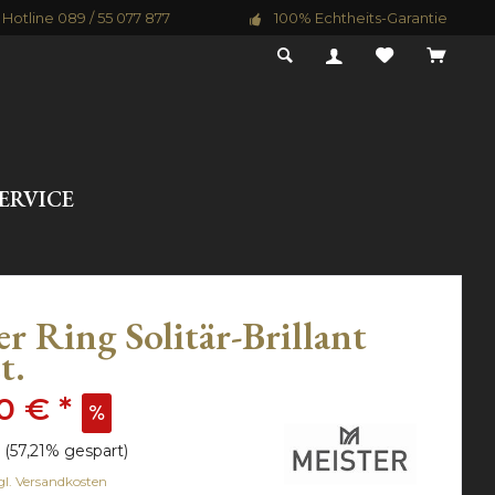
Hotline 089 / 55 077 877
100% Echtheits-Garantie
ERVICE
er Ring Solitär-Brillant
t.
0 € *
(57,21% gespart)
gl. Versandkosten