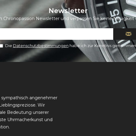
Newsletter
n Chronopassion Newsletter und verpassen Sie keine Neuigkeit 
Die
Datenschutzbestimmungen
habe ich zur Kenntnis genommen
t sympathisch angenehmer
Lieblingspreziose.
Wir
nale Bedeutung unserer
inste Uhrmacherkunst und
tion.