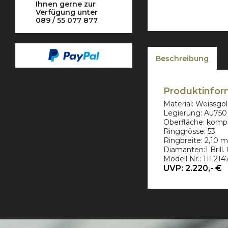
Ihnen gerne zur
Verfügung unter
089 / 55 077 877
Beschreibung
Produktinforma
Material: Weissgo
Legierung: Au750
Oberfläche: komple
Ringgrösse: 53
Ringbreite:
2,10
m
Diamanten:1 Brill. 
Modell Nr.: 111.214
UVP: 2.220,- €