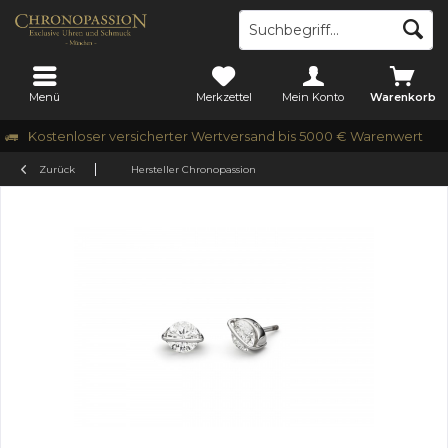
Menü
Merkzettel
Mein Konto
Warenkorb
Kostenloser versicherter Wertversand bis 5000 € Warenwert
Zurück
Hersteller Chronopassion