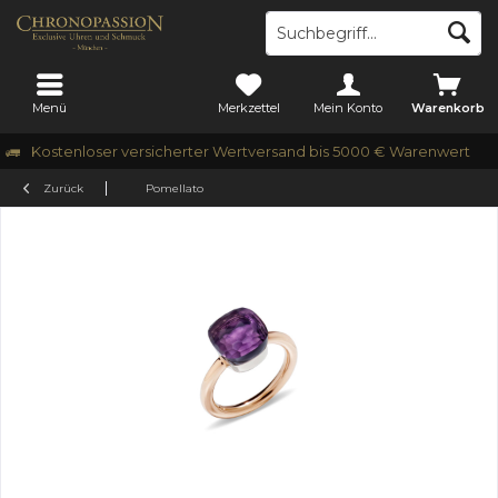
Menü
Merkzettel
Mein Konto
Warenkorb
Kostenloser versicherter Wertversand bis 5000 € Warenwert
Zurück
Pomellato