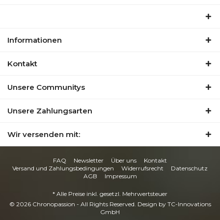
Informationen
Kontakt
Unsere Communitys
Unsere Zahlungsarten
Wir versenden mit:
FAQ
Newsletter
Über uns
Kontakt
Versand und Zahlungsbedingungen
Widerrufsrecht
Datenschutz
AGB
Impressum
* Alle Preise inkl. gesetzl. Mehrwertsteuer
© 2026 Chronopassion - All Rights Reserved. Design by
TC-Innovations
GmbH