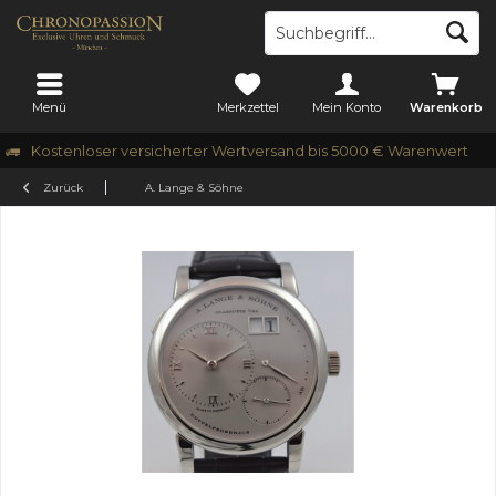
Menü
Merkzettel
Mein Konto
Warenkorb
Kostenloser versicherter Wertversand bis 5000 € Warenwert
Zurück
A. Lange & Söhne